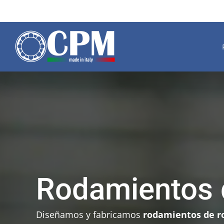
Ir
al
contenido
Rodamientos d
Diseñamos y fabricamos
rodamientos de ro