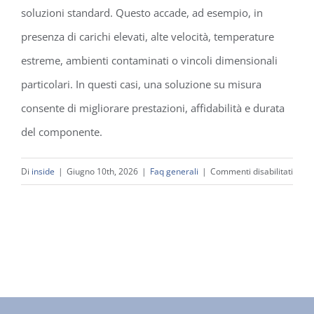
soluzioni standard. Questo accade, ad esempio, in
presenza di carichi elevati, alte velocità, temperature
estreme, ambienti contaminati o vincoli dimensionali
particolari. In questi casi, una soluzione su misura
consente di migliorare prestazioni, affidabilità e durata
del componente.
su
Di
inside
|
Giugno 10th, 2026
|
Faq generali
|
Commenti disabilitati
Quan
è
neces
utiliz
un
cusci
speci