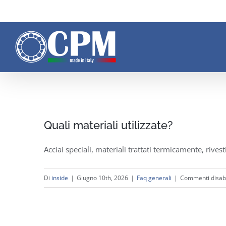
Salta
al
contenuto
Quali materiali utilizzate?
Acciai speciali, materiali trattati termicamente, rives
Di
inside
|
Giugno 10th, 2026
|
Faq generali
|
Commenti disabil