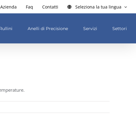
Azienda
Faq
Contatti
Seleziona la tua lingua
Rullini
Anelli di Precisione
Servizi
Settori
 temperature.