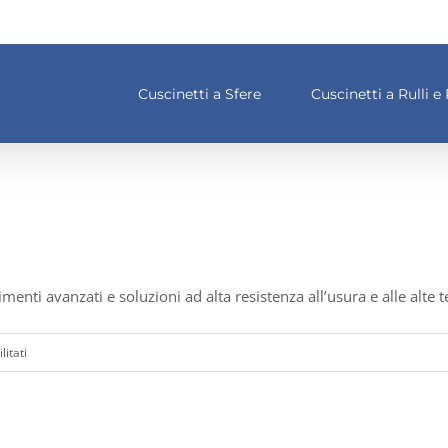
Cuscinetti a Sfere
Cuscinetti a Rulli e 
timenti avanzati e soluzioni ad alta resistenza all’usura e alle alte
su
itati
Quali
materiali
utilizzate?