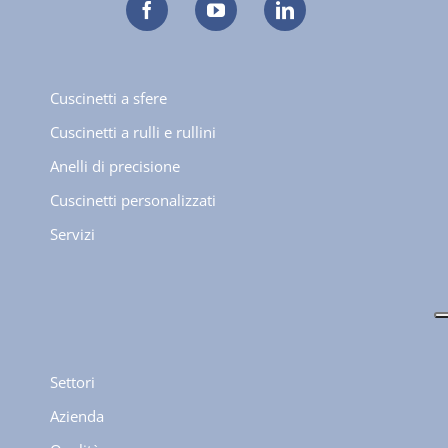
Cuscinetti a sfere
Cuscinetti a rulli e rullini
Anelli di precisione
Cuscinetti personalizzati
Servizi
Settori
Azienda