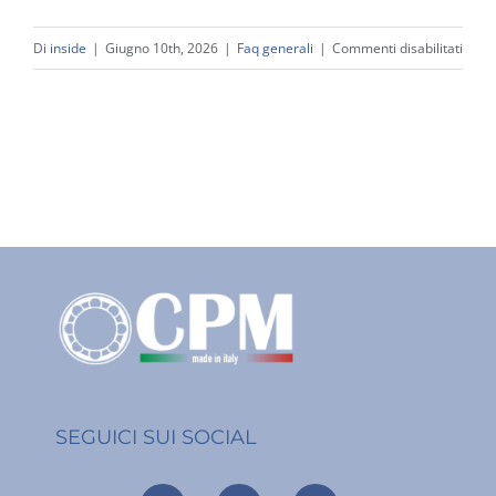
su
Di
inside
|
Giugno 10th, 2026
|
Faq generali
|
Commenti disabilitati
È
possi
richi
camp
SEGUICI SUI SOCIAL