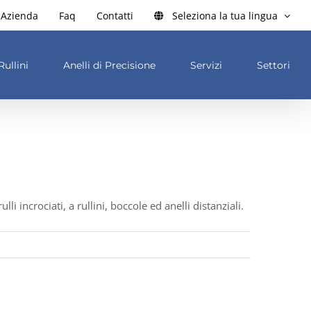
Azienda
Faq
Contatti
Seleziona la tua lingua
Rullini
Anelli di Precisione
Servizi
Settori
rulli incrociati, a rullini, boccole ed anelli distanziali.