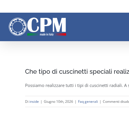
Salta
al
contenuto
Che tipo di cuscinetti speciali real
Possiamo realizzare tutti i tipi di cuscinetti radiali. A s
Di
inside
|
Giugno 10th, 2026
|
Faq generali
|
Commenti disabil