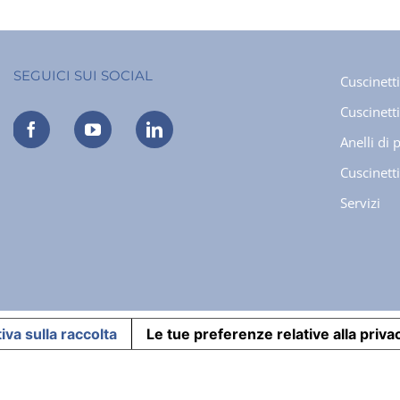
cuscinetti
speciali
realizza
SEGUICI SUI SOCIAL
Cuscinetti
CPM
Cuscinetti 
Anelli di 
Cuscinetti
Servizi
iva sulla raccolta
Le tue preferenze relative alla priva