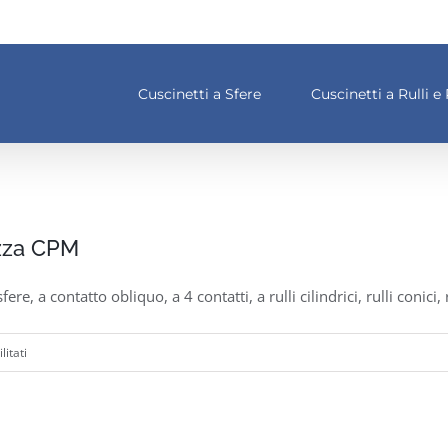
Cuscinetti a Sfere
Cuscinetti a Rulli e 
izza CPM
fere, a contatto obliquo, a 4 contatti, a rulli cilindrici, rulli conici, 
su
itati
Che
tipo
di