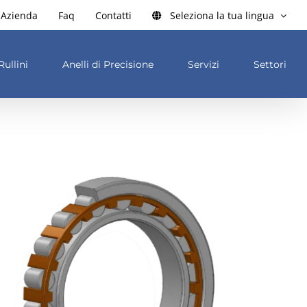
Azienda
Faq
Contatti
Seleziona la tua lingua
Rullini
Anelli di Precisione
Servizi
Settori